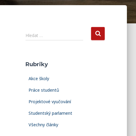
V
Hledat …
y
h
l
e
Rubriky
d
á
Akce školy
v
á
Práce studentů
n
í
Projektové vyučování
Studentský parlament
Všechny články