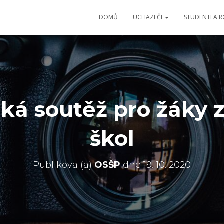
DOMŮ
UCHAZEČI
STUDENTI A 
cká soutěž pro žáky 
škol
Publikoval(a)
OSŠP
dne
19. 10. 2020