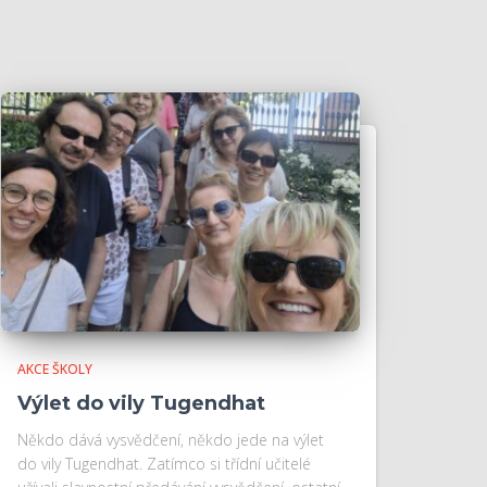
AKCE ŠKOLY
Výlet do vily Tugendhat
Někdo dává vysvědčení, někdo jede na výlet
do vily Tugendhat. Zatímco si třídní učitelé