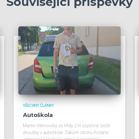
Související příspěvky
VŠECHNY ČLÁNKY
Autoškola
Martin Vilimovský ze třídy 2.H úspěšně složil
zkoušky v autoškole. Žákům oboru Požární