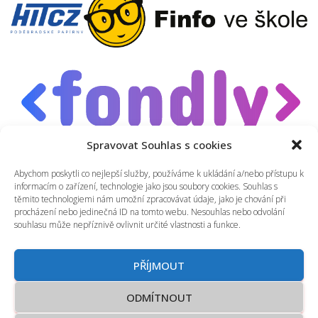
Spravovat Souhlas s cookies
Tvorba webových stránek, aplikací a eshopů
Abychom poskytli co nejlepší služby, používáme k ukládání a/nebo přístupu k
informacím o zařízení, technologie jako jsou soubory cookies. Souhlas s
těmito technologiemi nám umožní zpracovávat údaje, jako je chování při
procházení nebo jedinečná ID na tomto webu. Nesouhlas nebo odvolání
souhlasu může nepříznivě ovlivnit určité vlastnosti a funkce.
© 2026 Odborná střední škola podnikání a mediální tvorby Kolín
s.r.o.
PŘÍJMOUT
Vytvořila agentura <fondly>
ODMÍTNOUT
Tvorba webových stránek, aplikací a eshopů