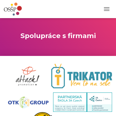
P
Ř
E
P
N
Spolupráce s firmami
O
U
T
N
A
V
I
G
A
C
I