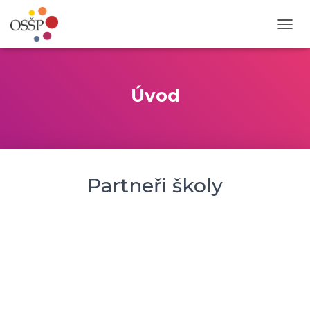
P
Ř
E
P
N
Úvod
O
U
T
N
A
V
Partneři školy
I
G
A
C
I