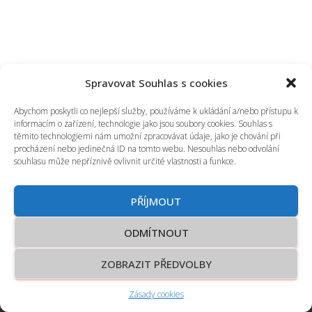
Spravovat Souhlas s cookies
Abychom poskytli co nejlepší služby, používáme k ukládání a/nebo přístupu k
informacím o zařízení, technologie jako jsou soubory cookies. Souhlas s
těmito technologiemi nám umožní zpracovávat údaje, jako je chování při
procházení nebo jedinečná ID na tomto webu. Nesouhlas nebo odvolání
souhlasu může nepříznivě ovlivnit určité vlastnosti a funkce.
© 2026 Odborná střední škola podnikání a mediální tvorby Kolín
s.r.o.
PŘÍJMOUT
Vytvořila agentura <fondly>
ODMÍTNOUT
Tvorba webových stránek, aplikací a eshopů
ZOBRAZIT PŘEDVOLBY
Zásady cookies