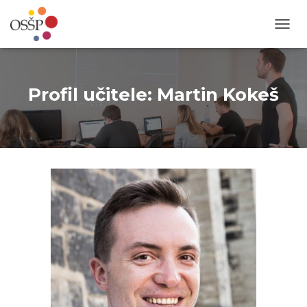
P
Ř
E
P
N
Profil učitele: Martin Kokeš
O
U
T
N
A
V
I
G
A
C
I