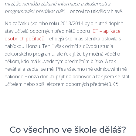
mrzí, že nemůžu získané informace a zkušenosti z
programování předávat dál“
. Honzovi to utkvělo v hlavě.
Na začátku školního roku 2013/2014 bylo nutné doplnit
stav učitelů odborných předmětů oboru
ICT – aplikace
osobních počítačů
. Tehdejší školní asistentka oslovila s
nabídkou Honzu. Ten ji však odmítl z důvodu studia
doktorského programu, ale řekl jí, že by možná věděl o
někom, kdo má k uvedeným předmětům blízko. A tak
neváhal a zeptal se mě. Přes všechno mé odmlouvání mě
nakonec Honza donutil přijít na pohovor a tak jsem se stal
učitelem nebo spíš lektorem odborných předmětů. 🙂
Co všechno ve škole děláš?