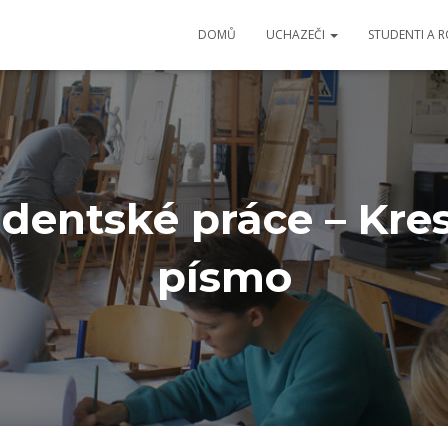
DOMŮ
UCHAZEČI
STUDENTI A 
udentské práce – Kre
písmo