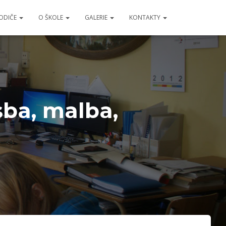
RODIČE
O ŠKOLE
GALERIE
KONTAKTY
sba, malba,