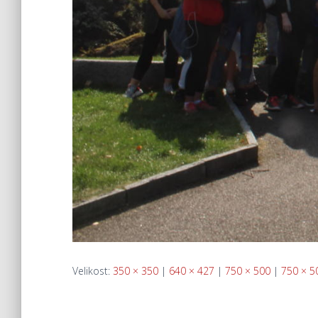
Velikost:
350 × 350
|
640 × 427
|
750 × 500
|
750 × 5