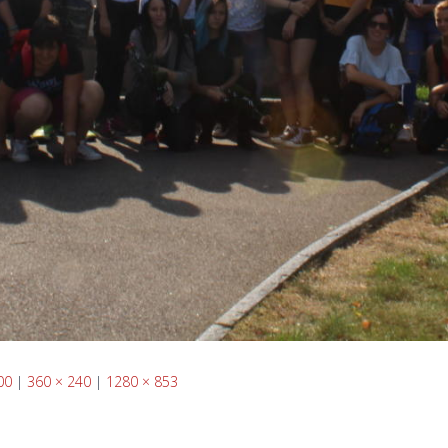
00
|
360 × 240
|
1280 × 853