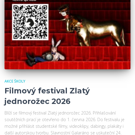
AKCE ŠKOLY
Filmový festival Zlatý
jednorožec 2026
Blíží se filmový festival Zlatý jednorožec 2026. Přihlašování
soutěžních prací je otevřeno do 1. června 2026. Do festivalu je
možné přihlásit studentské filmy, videoklipy, dabingy, plakáty i
další autorskou tvorbu. Slavnostní Galaráno se uskuteční 24.