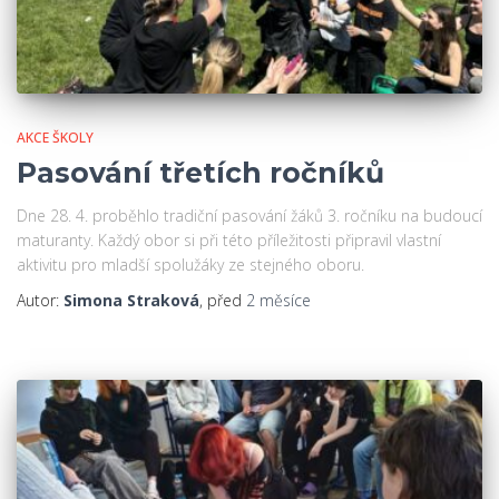
AKCE ŠKOLY
Pasování třetích ročníků
Dne 28. 4. proběhlo tradiční pasování žáků 3. ročníku na budoucí
maturanty. Každý obor si při této příležitosti připravil vlastní
aktivitu pro mladší spolužáky ze stejného oboru.
Autor:
Simona Straková
, před
2 měsíce