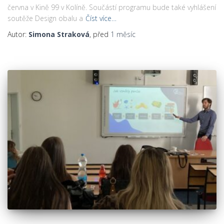
června v Kině 99 v Kolíně. Součástí programu bude také vyhlášení
soutěže Design obalu a
Číst více…
Autor:
Simona Straková
, před
1 měsíc