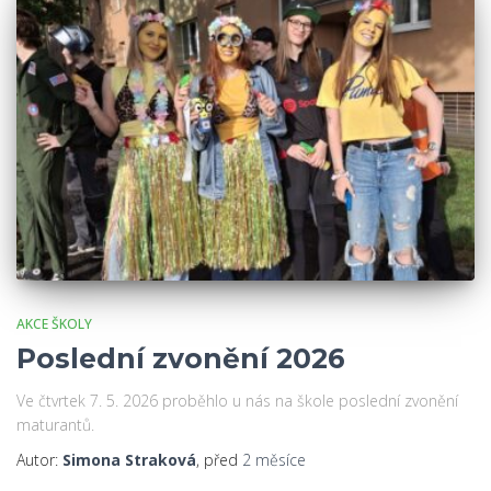
AKCE ŠKOLY
Poslední zvonění 2026
Ve čtvrtek 7. 5. 2026 proběhlo u nás na škole poslední zvonění
maturantů.
Autor:
Simona Straková
, před
2 měsíce