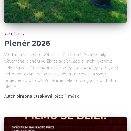
AKCE ŠKOLY
Plenér 2026
Ve dnech 25. až 29. května se třídy 2.F a 2.G zúčastnily
výtvarného plenéru ve Zbraslavicích. Žáci si mohli vybrat z
několika zaměření, například kresby, krajinomalby, fotografie
nebo expresivní malby, a celý týden pracovali na svých
projektech v přírodě. Přinášíme několik fotografií z průběhu
plenéru.
Autor:
Simona Straková
, před
1 měsíc