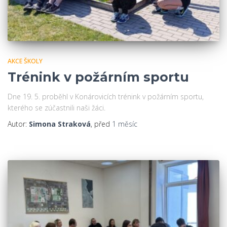
AKCE ŠKOLY
Trénink v požárním sportu
Dne 19. 5. proběhl v Konárovicích trénink v požárním sportu,
kterého se zúčastnili naši žáci.
Autor:
Simona Straková
, před
1 měsíc