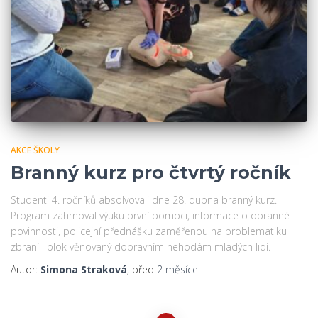
AKCE ŠKOLY
Branný kurz pro čtvrtý ročník
Studenti 4. ročníků absolvovali dne 28. dubna branný kurz.
Program zahrnoval výuku první pomoci, informace o obranné
povinnosti, policejní přednášku zaměřenou na problematiku
zbraní i blok věnovaný dopravním nehodám mladých lidí.
Autor:
Simona Straková
, před
2 měsíce