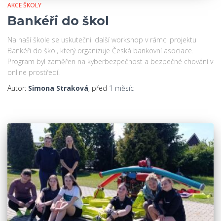
AKCE ŠKOLY
Bankéři do škol
Na naší škole se uskutečnil další workshop v rámci projektu
Bankéři do škol, který organizuje Česká bankovní asociace.
Program byl zaměřen na kyberbezpečnost a bezpečné chování v
online prostředí.
Autor:
Simona Straková
, před
1 měsíc