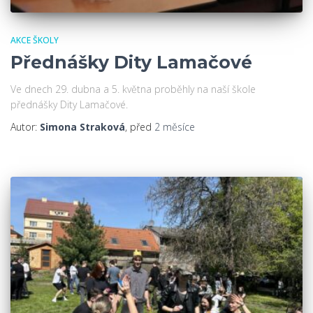
AKCE ŠKOLY
Přednášky Dity Lamačové
Ve dnech 29. dubna a 5. května proběhly na naší škole
přednášky Dity Lamačové.
Autor:
Simona Straková
, před
2 měsíce