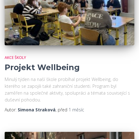
AKCE ŠKOLY
Projekt Wellbeing
Minulý týden na naší škole probíhal projekt Wellbeing, do
kterého se zapojili také zahraniční studenti. Program byl
zaměřen na společné aktivity, spolupráci a témata související s
duševní pohodou.
Autor:
Simona Straková
, před
1 měsíc