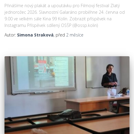
Přinášíme nový plakát a upoutávku pro Filmový festival Zlatý
jednorožec 2026. Slavnostní Galaráno proběhne 24. června od
9.00 ve velkém sále Kina 99 Kolín. Zobrazit příspěvek na
Instagramu Příspěvek sdílený OSŠP (@ossp.kolin)
Autor:
Simona Straková
, před
2 měsíce