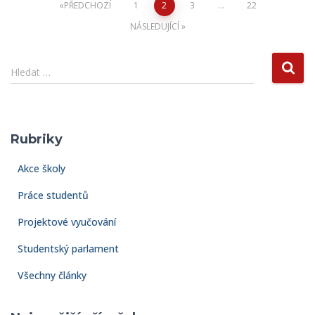
Stránkování
PŘEDCHOZÍ
1
2
3
…
22
NÁSLEDUJÍCÍ
příspěvků
V
Hledat …
y
h
l
e
Rubriky
d
á
Akce školy
v
á
Práce studentů
n
í
Projektové vyučování
Studentský parlament
Všechny články