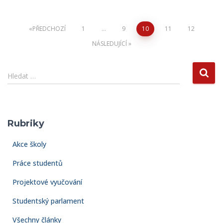
Stránkování
PŘEDCHOZÍ
1
…
9
10
11
12
NÁSLEDUJÍCÍ
příspěvků
V
Hledat …
y
h
l
e
Rubriky
d
á
Akce školy
v
á
Práce studentů
n
í
Projektové vyučování
Studentský parlament
Všechny články