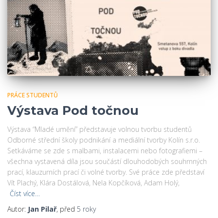
PRÁCE STUDENTŮ
Výstava Pod točnou
Výstava “Mladé umění” představuje volnou tvorbu studentů
Odborné střední školy podnikání a mediální tvorby Kolín s.r.o.
Setkáváme se zde s malbami, instalacemi nebo fotografiemi –
všechna vystavená díla jsou součástí dlouhodobých souhrnných
prací, klauzurních prací či volné tvorby. Své práce zde představí
Vít Plachý, Klára Dostálová, Nela Kopčíková, Adam Holý,
Číst více…
Autor:
Jan Pilař
, před
5 roky