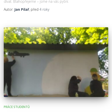
dívat. Blahopřejeme – jsme na vás pyšní.
Autor:
Jan Pilař
, před
4 roky
PRÁCE STUDENTŮ