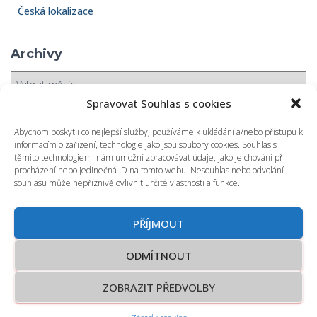
Česká lokalizace
Archivy
A
r
Spravovat Souhlas s cookies
c
h
Abychom poskytli co nejlepší služby, používáme k ukládání a/nebo přístupu k
i
informacím o zařízení, technologie jako jsou soubory cookies. Souhlas s
v
těmito technologiemi nám umožní zpracovávat údaje, jako je chování při
procházení nebo jedinečná ID na tomto webu. Nesouhlas nebo odvolání
y
souhlasu může nepříznivě ovlivnit určité vlastnosti a funkce.
© 2026 Odborná střední škola podnikání a mediální tvorby Kolín
s.r.o.
PŘÍJMOUT
Vytvořila agentura <fondly>
ODMÍTNOUT
Tvorba webových stránek, aplikací a eshopů
ZOBRAZIT PŘEDVOLBY