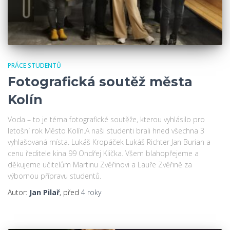
PRÁCE STUDENTŮ
Fotografická soutěž města
Kolín
Voda – to je téma fotografické soutěže, kterou vyhlásilo pro
letošní rok Město Kolín.A naši studenti brali hned všechna 3
vyhlašovaná místa. Lukáš Kropáček Lukáš Richter Jan Burian a
cenu ředitele kina 99 Ondřej Klička. Všem blahopřejeme a
děkujeme učitelům Martinu Zvěřinovi a Lauře Zvěřině za
výbornou přípravu studentů.
Autor:
Jan Pilař
, před
4 roky