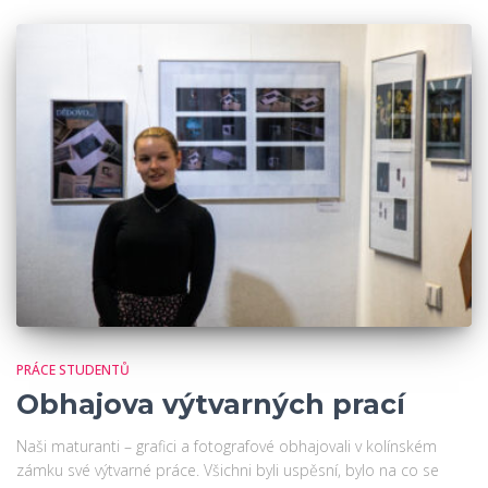
PRÁCE STUDENTŮ
Obhajova výtvarných prací
Naši maturanti – grafici a fotografové obhajovali v kolínském
zámku své výtvarné práce. Všichni byli uspěsní, bylo na co se