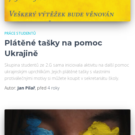
PRÁCE STUDENTŮ
Plátěné tašky na pomoc
Ukrajině
Skupina studentů ze 2.G sama iniciovala aktivitu na další pomoc
ukrajinským uprchlíkům. Jejich plátěné tašky s vlastními
protiválečnými motivy si můžete koupit v sekretariátu školy.
Autor:
Jan Pilař
, před
4 roky