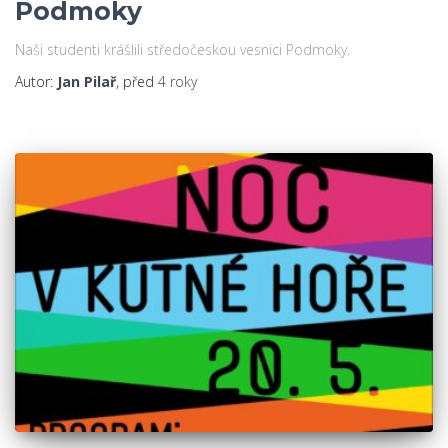
Podmoky
Naši studenti krášlili středočeskou vesnici Podmoky.
Autor:
Jan Pilař
, před
4 roky