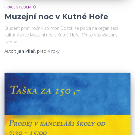
PRÁCE STUDENTŮ
Muzejní noc v Kutné Hoře
Student první ročníku Šimon Dostál se podílí na organizaci
kulturní akce Muzejní noc v Kutné Hoře. Tímto Vás všechny
zveme.
Autor:
Jan Pilař
, před
4 roky