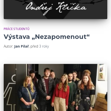
PRÁCE STUDENTŮ
Výstava „Nezapomenout“
Autor:
Jan Pilař
, před
3 roky