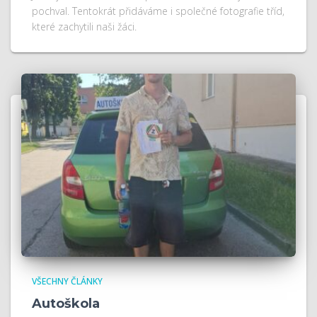
pochval. Tentokrát přidáváme i společné fotografie tříd,
které zachytili naši žáci.
VŠECHNY ČLÁNKY
Autoškola