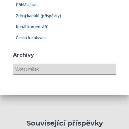
Přihlásit se
Zdroj kanálů (příspěvky)
Kanál komentářů
Česká lokalizace
Archivy
A
r
c
h
i
v
y
Související příspěvky