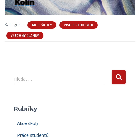
Kategorie:
AKCE ŠKOLY
PRÁCE STUDENTŮ
VŠECHNY ČLÁNKY
V
Hledat …
y
h
l
e
Rubriky
d
á
Akce školy
v
á
Práce studentů
n