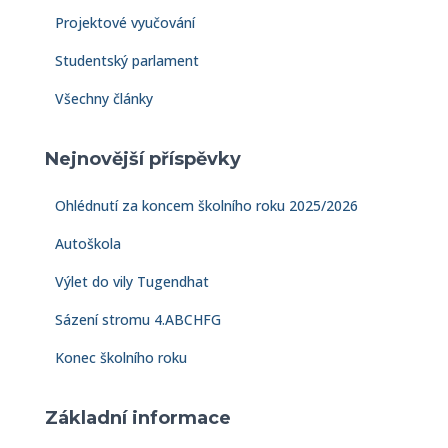
í
Projektové vyučování
Studentský parlament
Všechny články
Nejnovější příspěvky
Ohlédnutí za koncem školního roku 2025/2026
Autoškola
Výlet do vily Tugendhat
Sázení stromu 4.ABCHFG
Konec školního roku
Základní informace