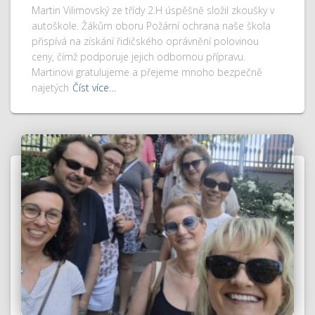
Martin Vilimovský ze třídy 2.H úspěšně složil zkoušky v
autoškole. Žákům oboru Požární ochrana naše škola
přispívá na získání řidičského oprávnění polovinou
ceny, čímž podporuje jejich odbornou přípravu.
Martinovi gratulujeme a přejeme mnoho bezpečně
najetých
Číst více…