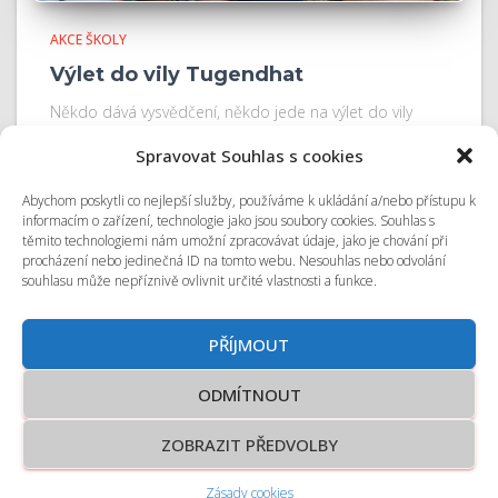
AKCE ŠKOLY
Výlet do vily Tugendhat
Někdo dává vysvědčení, někdo jede na výlet do vily
Tugendhat. Zatímco si třídní učitelé užívali slavnostní
Spravovat Souhlas s cookies
předávání vysvědčení, ostatní vyrazili na společný výlet.
Tentokrát navštívili vilu Tugendhat.
Abychom poskytli co nejlepší služby, používáme k ukládání a/nebo přístupu k
informacím o zařízení, technologie jako jsou soubory cookies. Souhlas s
těmito technologiemi nám umožní zpracovávat údaje, jako je chování při
procházení nebo jedinečná ID na tomto webu. Nesouhlas nebo odvolání
souhlasu může nepříznivě ovlivnit určité vlastnosti a funkce.
© 2026 Odborná střední škola podnikání a mediální tvorby Kolín
s.r.o.
PŘÍJMOUT
Vytvořila agentura <fondly>
ODMÍTNOUT
Tvorba webových stránek, aplikací a eshopů
ZOBRAZIT PŘEDVOLBY
Zásady cookies