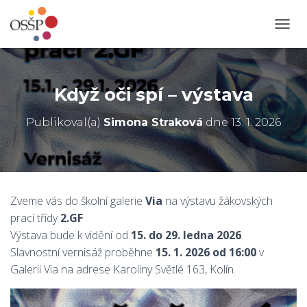
P
Ř
E
P
N
Když oči spí – výstava
O
U
Publikoval(a)
Simona Straková
dne
13. 1. 2026
T
N
A
V
I
G
Zveme vás do školní galerie
Via
na výstavu žákovských
A
prací třídy
2.GF
C
I
Výstava bude k vidění od
15. do 29. ledna 2026
.
Slavnostní vernisáž proběhne
15. 1. 2026 od 16:00
v
Galerii Via na adrese Karoliny Světlé 163, Kolín.