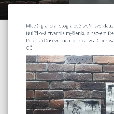
Mladší grafici a fotografové tvořili své kla
Nulíčková ztvárnila myšlenku s názvem Dece
Poulová Duševní nemociím a Ivča Cinerová 
OČI.