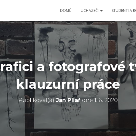
DOMŮ
UCHAZEČI
STUDENTI A 
afici a fotografové t
klauzurní práce
Publikoval(a)
Jan Pilař
dne
1. 6. 2020