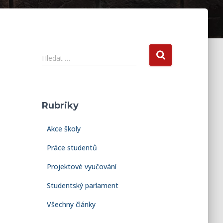
V
Hledat …
y
h
l
e
Rubriky
d
á
Akce školy
v
á
Práce studentů
n
í
Projektové vyučování
Studentský parlament
Všechny články