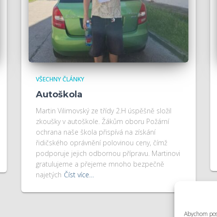
VŠECHNY ČLÁNKY
Autoškola
Martin Vilimovský ze třídy 2.H úspěšně složil
zkoušky v autoškole. Žákům oboru Požární
ochrana naše škola přispívá na získání
řidičského oprávnění polovinou ceny, čímž
podporuje jejich odbornou přípravu. Martinovi
gratulujeme a přejeme mnoho bezpečně
najetých
Číst více…
Abychom posk