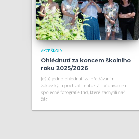
AKCE ŠKOLY
Ohlédnutí za koncem školního
roku 2025/2026
Ještě jedno ohlédnutí za předáváním
žákovských pochval. Tentokrát přidáváme i
společné fotografie tříd, které zachytili naši
žáci.