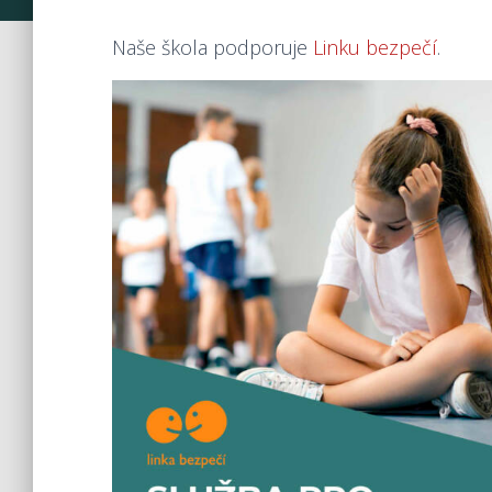
Naše škola podporuje
Linku bezpečí
.