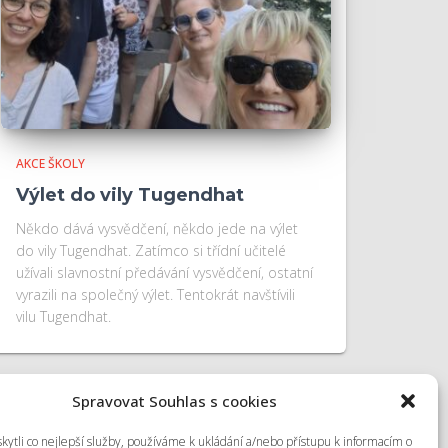
AKCE ŠKOLY
Výlet do vily Tugendhat
Někdo dává vysvědčení, někdo jede na výlet
do vily Tugendhat. Zatímco si třídní učitelé
užívali slavnostní předávání vysvědčení, ostatní
vyrazili na společný výlet. Tentokrát navštívili
vilu Tugendhat.
Spravovat Souhlas s cookies
ytli co nejlepší služby, používáme k ukládání a/nebo přístupu k informacím o