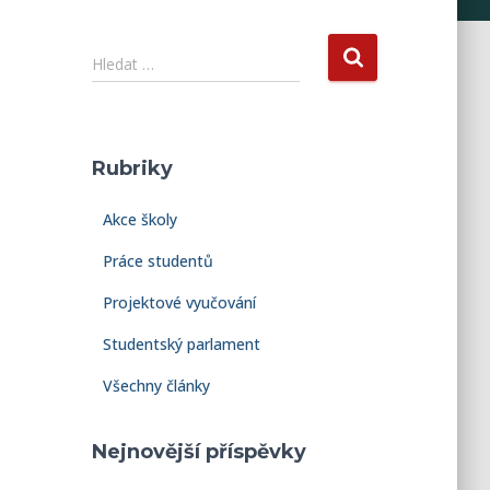
V
Hledat …
y
h
l
e
Rubriky
d
á
Akce školy
v
á
Práce studentů
n
í
Projektové vyučování
Studentský parlament
Všechny články
Nejnovější příspěvky