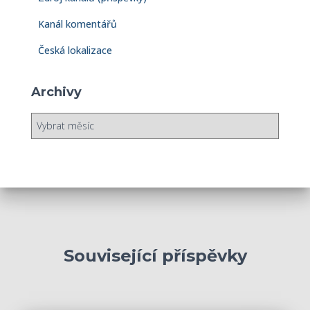
Kanál komentářů
Česká lokalizace
Archivy
A
r
c
h
i
v
y
Související příspěvky