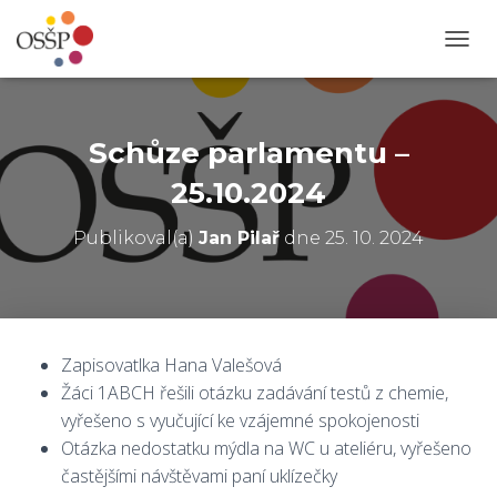
P
Ř
E
P
N
Schůze parlamentu –
O
U
25.10.2024
T
N
Publikoval(a)
Jan Pilař
dne
25. 10. 2024
A
V
I
G
A
C
Zapisovatlka Hana Valešová
I
Žáci 1ABCH řešili otázku zadávání testů z chemie,
vyřešeno s vyučující ke vzájemné spokojenosti
Otázka nedostatku mýdla na WC u ateliéru, vyřešeno
častějšími návštěvami paní uklízečky