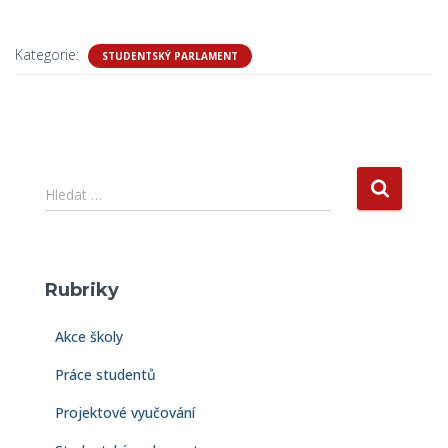
Kategorie:
STUDENTSKÝ PARLAMENT
V
Hledat …
y
h
l
e
Rubriky
d
á
Akce školy
v
á
Práce studentů
n
í
Projektové vyučování