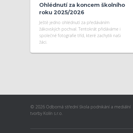
Ohlédnutí za koncem školního
roku 2025/2026
Ještě jedno ohlédnutí za předáváním
žákovských pochval. Tentokrát přidáváme i
společné fotografie tříd, které zachytili naši
žáci.
© 2026 Odborná střední škola podnikání a mediální
tvorby Kolín s.r.o.