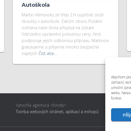
Autoškola
Martin Vilimovský ze třídy 2.H úspěšně složil
zkoušky v autoškole. Žákům oboru Požární
ochrana naše škola přispívá na získání
řidičského oprávnění polovinou ceny, čímž
podporuje jejich odbornou přípravu. Martinovi
gratulujeme a přejeme mnoho bezpečně
najetých
Číst více…
Abychom posk
zařízení, te
umožní zprac
webu. Nesouh
funkce.
Vytvořila agentura <fondly>
Tvorba webových stránek, aplikací a eshopů
PŘÍ