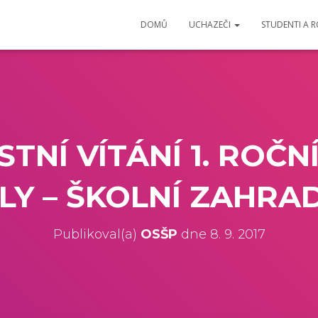
DOMŮ
UCHAZEČI
STUDENTI A 
TNÍ VÍTÁNÍ 1. ROČN
LY – ŠKOLNÍ ZAHRADA
Publikoval(a)
OSŠP
dne
8. 9. 2017