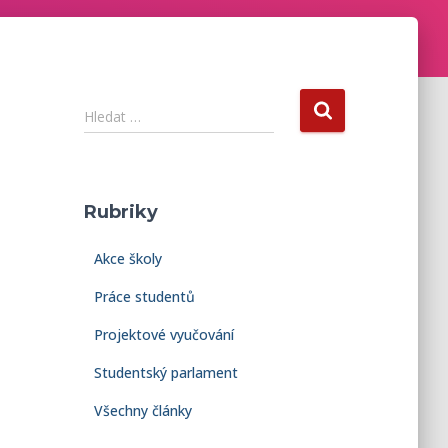
V
Hledat …
y
h
l
e
Rubriky
d
á
Akce školy
v
á
Práce studentů
n
í
Projektové vyučování
Studentský parlament
Všechny články