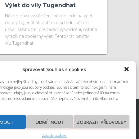
Výlet do vily Tugendhat
Někdo dává vysvědčení, někdo jede na výlet
do vily Tugendhat. Zatímco si třídní učitelé
užívali slavnostní předávání vysvědčení, ostatní
vyrazili na společný výlet. Tentokrát navštívili
vilu Tugendhat.
Spravovat Souhlas s cookies
ytli co nejlepší služby, používáme k ukládání a/nebo přístupu k informacím o
chnologie jako jsou soubory cookies. Souhlas s těmito technologiemi nám
ovávat údaje, jako je chování při procházení nebo jedinečná ID na tomto
las nebo odvolání souhlasu může nepříznivě ovlivnit určité vlastnosti a
JMOUT
ODMÍTNOUT
ZOBRAZIT PŘEDVOLBY
Zásady cookies