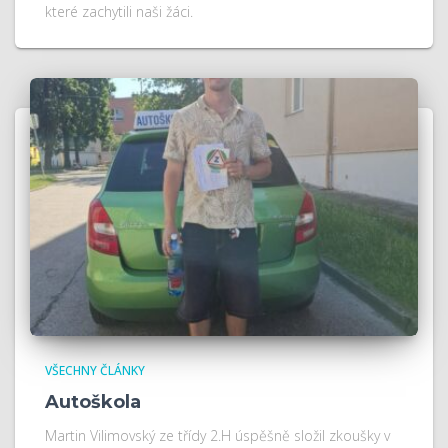
které zachytili naši žáci.
VŠECHNY ČLÁNKY
Autoškola
Martin Vilimovský ze třídy 2.H úspěšně složil zkoušky v