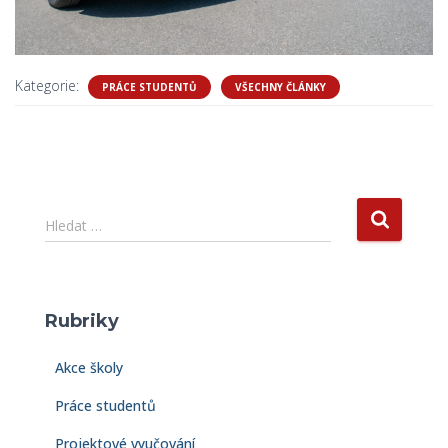
Kategorie:
PRÁCE STUDENTŮ
VŠECHNY ČLÁNKY
V
Hledat …
y
h
l
e
Rubriky
d
á
Akce školy
v
á
Práce studentů
n
í
Projektové vyučování