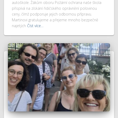
autoškole. Žákům oboru Požární ochrana naše škola
přispívá na získání řidičského oprávnění polovinou
ceny, čímž podporuje jejich odbornou přípravu.
Martinovi gratulujeme a přejeme mnoho bezpečně
najetých
Číst více…