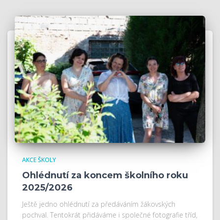
AKCE ŠKOLY
Ohlédnutí za koncem školního roku
2025/2026
Ještě jedno ohlédnutí za předáváním žákovských
pochval. Tentokrát přidáváme i společné fotografie tříd,