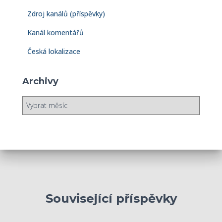
Zdroj kanálů (příspěvky)
Kanál komentářů
Česká lokalizace
Archivy
A
r
c
h
i
v
y
Související příspěvky