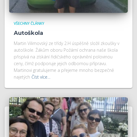
VŠECHNY ČLÁNKY
Autoškola
Martin Vilimovský ze třídy 2.H úspěšně složil zkoušky v
autoškole. Žákům oboru Požární ochrana naše škola
přispívá na získání řidičského oprávnění polovinou
ceny, čímž podporuje jejich odbornou přípravu.
Martinovi gratulujeme a přejeme mnoho bezpečně
najetých
Číst více…