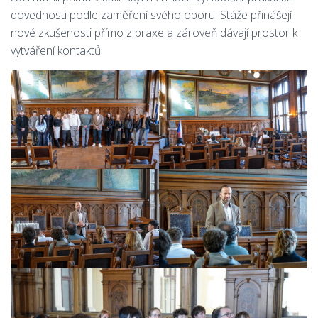
dovednosti podle zaměření svého oboru. Stáže přinášejí
nové zkušenosti přímo z praxe a zároveň dávají prostor k
vytváření kontaktů.