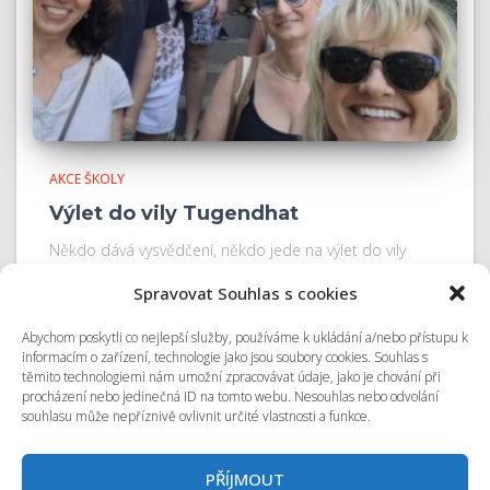
AKCE ŠKOLY
Výlet do vily Tugendhat
Někdo dává vysvědčení, někdo jede na výlet do vily
Tugendhat. Zatímco si třídní učitelé užívali slavnostní
Spravovat Souhlas s cookies
předávání vysvědčení, ostatní vyrazili na společný výlet.
Tentokrát navštívili vilu Tugendhat.
Abychom poskytli co nejlepší služby, používáme k ukládání a/nebo přístupu k
informacím o zařízení, technologie jako jsou soubory cookies. Souhlas s
těmito technologiemi nám umožní zpracovávat údaje, jako je chování při
procházení nebo jedinečná ID na tomto webu. Nesouhlas nebo odvolání
souhlasu může nepříznivě ovlivnit určité vlastnosti a funkce.
© 2026 Odborná střední škola podnikání a mediální tvorby Kolín
s.r.o.
PŘÍJMOUT