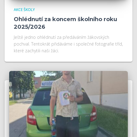
AKCE ŠKOLY
Ohlédnutí za koncem školního roku
2025/2026
Ještě jedno ohlédnutí za předáváním žákovských
pochval. Tentokrát přidáváme i společné fotografie tříd,
které zachytili naši žáci.