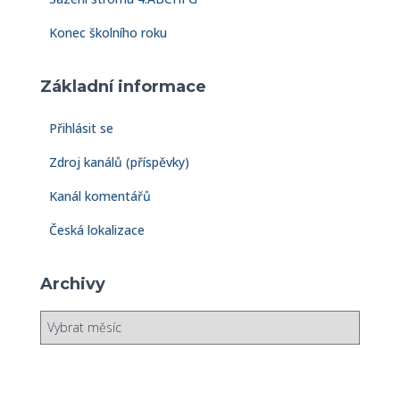
Konec školního roku
Základní informace
Přihlásit se
Zdroj kanálů (příspěvky)
Kanál komentářů
Česká lokalizace
Archivy
A
r
c
h
i