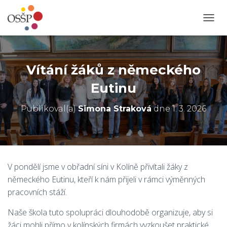
P
Ř
E
P
N
Vítání žáků z německého
O
U
Eutinu
T
N
Publikoval(a)
Simona Straková
dne
1. 3. 2026
A
V
I
G
A
C
V pondělí jsme v obřadní síni v Kolíně přivítali žáky z
I
německého Eutinu, kteří k nám přijeli v rámci výměnných
pracovních stáží.
Naše škola tuto spolupráci dlouhodobě organizuje, aby si
žáci mohli přímo v kolínských firmách vyzkoušet praktické