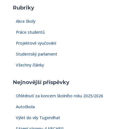
e
Rubriky
d
á
Akce školy
v
á
Práce studentů
n
í
Projektové vyučování
Studentský parlament
Všechny články
Nejnovější příspěvky
Ohlédnutí za koncem školního roku 2025/2026
Autoškola
Výlet do vily Tugendhat
Sázení stromu 4.ABCHFG