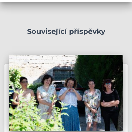
v
y
Související příspěvky