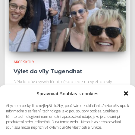
AKCE ŠKOLY
Výlet do vily Tugendhat
Někdo dává vysvědčení, někdo jede na výlet do vily
Tugendhat. Zatímco si třídní učitelé užívali slavnostní
Spravovat Souhlas s cookies
předávání vysvědčení, ostatní vyrazili na společný výlet.
Tentokrát navštívili vilu Tugendhat.
Abychom poskytli co nejlepší služby, používáme k ukládání a/nebo přístupu k
informacím o zařízení, technologie jako jsou soubory cookies. Souhlas s
těmito technologiemi nám umožní zpracovávat údaje, jako je chování při
procházení nebo jedinečná ID na tomto webu. Nesouhlas nebo odvolání
souhlasu může nepříznivě ovlivnit určité vlastnosti a funkce.
© 2026 Odborná střední škola podnikání a mediální tvorby Kolín