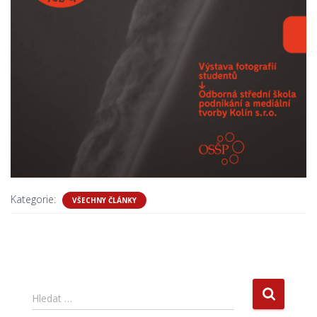
Kategorie:
VŠECHNY ČLÁNKY
V
Hledat …
y