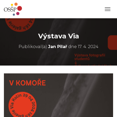
P
Ř
E
P
N
Výstava Via
O
U
Publikoval(a)
Jan Pilař
dne
17. 4. 2024
T
N
A
V
I
G
A
C
I