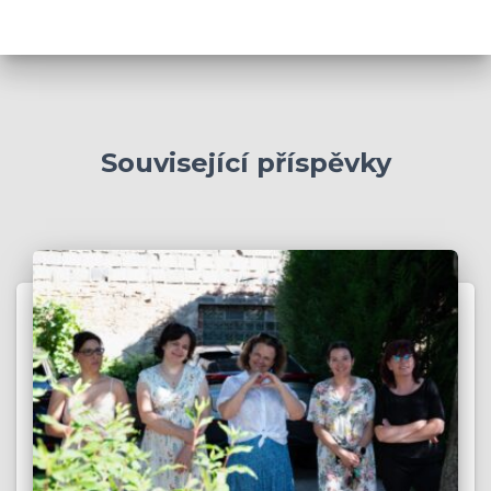
h
i
v
y
Související příspěvky