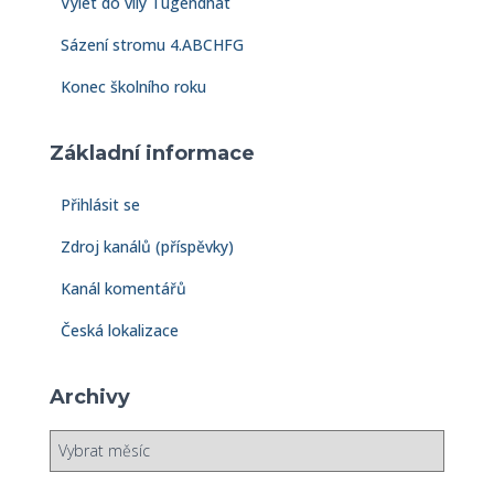
Výlet do vily Tugendhat
Sázení stromu 4.ABCHFG
Konec školního roku
Základní informace
Přihlásit se
Zdroj kanálů (příspěvky)
Kanál komentářů
Česká lokalizace
Archivy
A
r
c