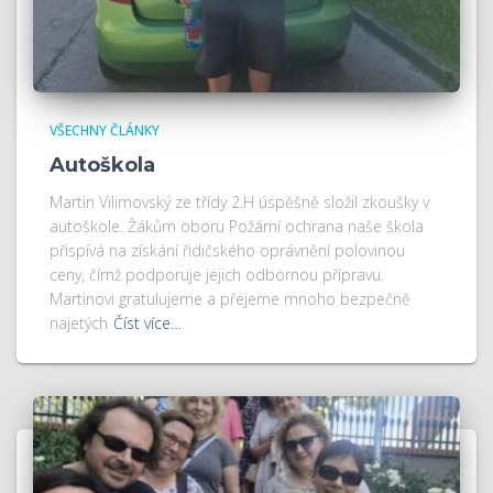
VŠECHNY ČLÁNKY
Autoškola
Martin Vilimovský ze třídy 2.H úspěšně složil zkoušky v
autoškole. Žákům oboru Požární ochrana naše škola
přispívá na získání řidičského oprávnění polovinou
ceny, čímž podporuje jejich odbornou přípravu.
Martinovi gratulujeme a přejeme mnoho bezpečně
najetých
Číst více…