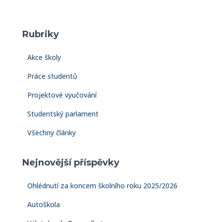
h
l
e
Rubriky
d
á
Akce školy
v
á
Práce studentů
n
í
Projektové vyučování
Studentský parlament
Všechny články
Nejnovější příspěvky
Ohlédnutí za koncem školního roku 2025/2026
Autoškola