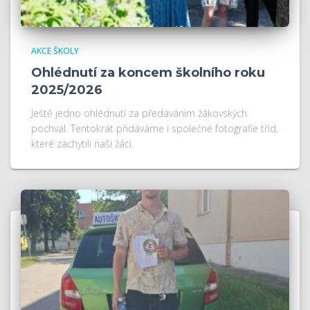
AKCE ŠKOLY
Ohlédnutí za koncem školního roku
2025/2026
Ještě jedno ohlédnutí za předáváním žákovských
pochval. Tentokrát přidáváme i společné fotografie tříd,
které zachytili naši žáci.