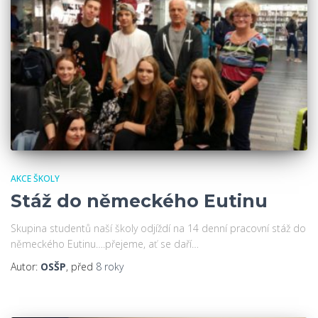
AKCE ŠKOLY
Stáž do německého Eutinu
Skupina studentů naší školy odjíždí na 14 denní pracovní stáž do
německého Eutinu….přejeme, ať se daří…
Autor:
OSŠP
, před
8 roky