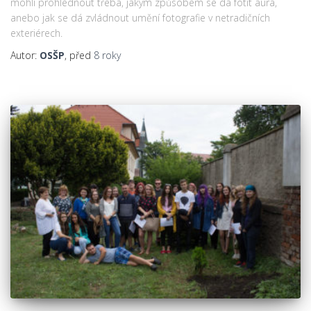
mohli prohlédnout třeba, jakým způsobem se dá fotit aura,
anebo jak se dá zvládnout umění fotografie v netradičních
exteriérech.
Autor:
OSŠP
, před
8 roky