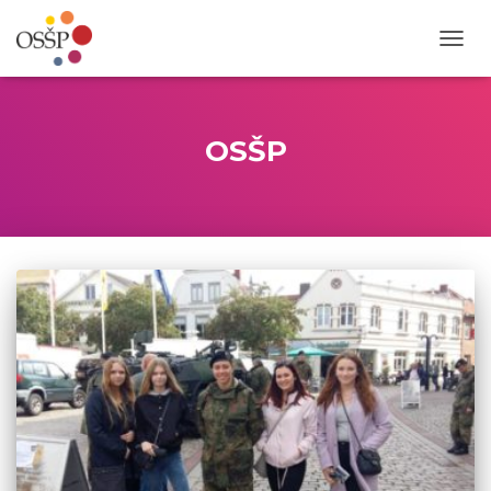
PŘEP
NAVIG
OSŠP