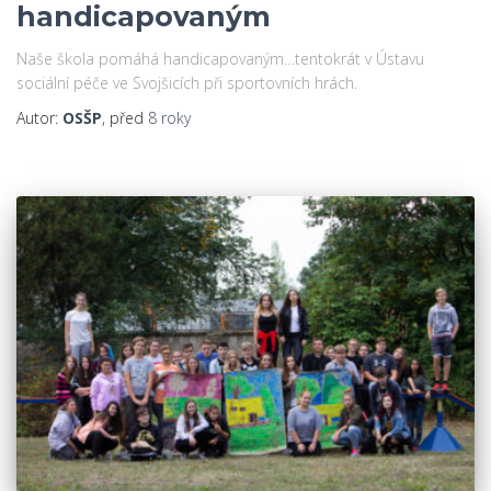
handicapovaným
Naše škola pomáhá handicapovaným…tentokrát v Ústavu
sociální péče ve Svojšicích při sportovních hrách.
Autor:
OSŠP
, před
8 roky