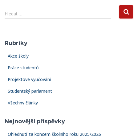
příspěvků
V
Hledat …
y
h
l
e
Rubriky
d
á
Akce školy
v
á
Práce studentů
n
í
Projektové vyučování
Studentský parlament
Všechny články
Nejnovější příspěvky
Ohlédnutí za koncem školního roku 2025/2026