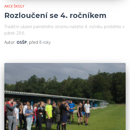
AKCE ŠKOLY
Rozloučení se 4. ročníkem
Tradiční sázení pamětního stromu našeho 4. ročníku proběhlo v
pátek 29.6.
Autor:
OSŠP
, před
8 roky