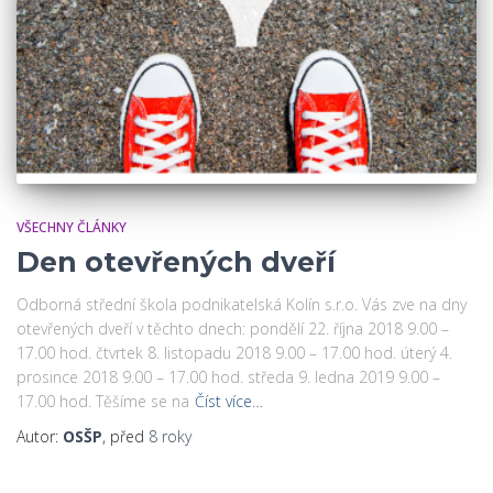
VŠECHNY ČLÁNKY
Den otevřených dveří
Odborná střední škola podnikatelská Kolín s.r.o. Vás zve na dny
otevřených dveří v těchto dnech: pondělí 22. října 2018 9.00 –
17.00 hod. čtvrtek 8. listopadu 2018 9.00 – 17.00 hod. úterý 4.
prosince 2018 9.00 – 17.00 hod. středa 9. ledna 2019 9.00 –
17.00 hod. Těšíme se na
Číst více…
Autor:
OSŠP
, před
8 roky